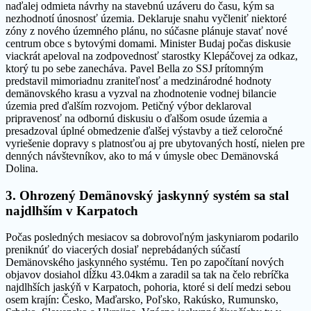
naďalej odmieta návrhy na stavebnú uzáveru do času, kým sa
nezhodnotí únosnosť územia. Deklaruje snahu vyčleniť niektoré
zóny z nového územného plánu, no súčasne plánuje stavať nové
centrum obce s bytovými domami. Minister Budaj počas diskusie
viackrát apeloval na zodpovednosť starostky Klepáčovej za odkaz,
ktorý tu po sebe zanecháva. Pavel Bella zo SSJ prítomným
predstavil mimoriadnu zraniteľnosť a medzinárodné hodnoty
demänovského krasu a vyzval na zhodnotenie vodnej bilancie
územia pred ďalším rozvojom. Petičný výbor deklaroval
pripravenosť na odbornú diskusiu o ďalšom osude územia a
presadzoval úplné obmedzenie ďalšej výstavby a tiež celoročné
vyriešenie dopravy s platnosťou aj pre ubytovaných hostí, nielen pre
denných návštevníkov, ako to má v úmysle obec Demänovská
Dolina.
3. Ohrozený Demänovský jaskynný systém sa stal
najdlhším v Karpatoch
Počas posledných mesiacov sa dobrovoľným jaskyniarom podarilo
preniknúť do viacerých dosiaľ neprebádaných súčastí
Demänovského jaskynného systému. Ten po započítaní nových
objavov dosiahol dĺžku 43.04km a zaradil sa tak na čelo rebríčka
najdlhších jaskýň v Karpatoch, pohoria, ktoré si delí medzi sebou
osem krajín: Česko, Maďarsko, Poľsko, Rakúsko, Rumunsko,