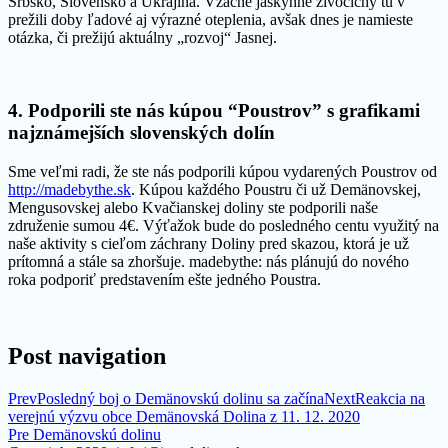
Srbsko, Slovensko a Ukrajina. Vzácne jaskynné živočíchy tu v
prežili doby ľadové aj výrazné oteplenia, avšak dnes je namieste
otázka, či prežijú aktuálny „rozvoj“ Jasnej.
4. Podporili ste nás kúpou “Poustrov” s grafikami
najznámejších slovenských dolín
Sme veľmi radi, že ste nás podporili kúpou vydarených Poustrov od
http://madebythe.sk
. Kúpou každého Poustru či už Demänovskej,
Mengusovskej alebo Kvačianskej doliny ste podporili naše
združenie sumou 4€. Výťažok bude do posledného centu využitý na
naše aktivity s cieľom záchrany Doliny pred skazou, ktorá je už
prítomná a stále sa zhoršuje. madebythe: nás plánujú do nového
roka podporiť predstavením ešte jedného Poustra.
Post navigation
Prev
Posledný boj o Demänovskú dolinu sa začína
Next
Reakcia na
verejnú výzvu obce Demänovská Dolina z 11. 12. 2020
Pre Demänovskú dolinu