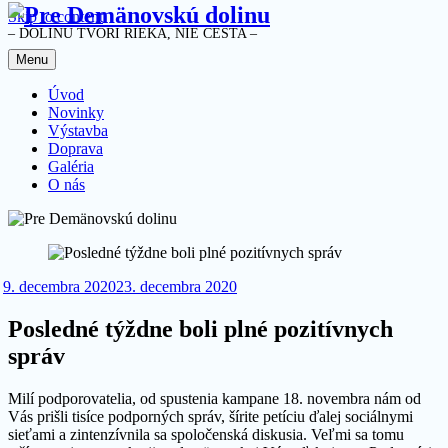
Skip to content
– DOLINU TVORÍ RIEKA, NIE CESTA –
Menu
Úvod
Novinky
Výstavba
Doprava
Galéria
O nás
9. decembra 2020
23. decembra 2020
Posledné týždne boli plné pozitívnych
správ
Milí podporovatelia, od spustenia kampane 18. novembra nám od
Vás prišli tisíce podporných správ, šírite petíciu ďalej sociálnymi
sieťami a zintenzívnila sa spoločenská diskusia. Veľmi sa tomu