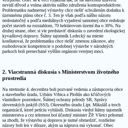
nevidí dôvod a vníma aktivitu nášho združenia kontraproduktívne.
Problematiku nadmernej výstavby chce riešiť schválením dodatku k
územnému plánu obce č. 3. Ten je však podľa nášho názoru
nedostatočný a podľa mediálnych vyjadrení samotnej obce redukuje
počet stavieb na rozsiahlom, 70 hektárovom území iba o 30%. Na
druhej strane, obec si vie predstaviť diskusiu o zavedení ekologickej
kyvadlovej dopravy. Štátny tajomník Ledecký na mieste
konštatoval, že problematiku chce riešiť zmenou zákonov, aby
rozhodovacie kompetencie o podobnej výstavbe v národných
parkoch boli prenechané vyšším orgánom verejnej moci.
2. Viacstranná diskusia s Ministerstvom životného
prostredia
Na stretnutie 4. decembra boli pozvané vedenia a zástupcovia obce
a stavebného úradu, Urbáru Vrbica a Ploštín ako kľúčových
vlastníkov pozemkov, Štátnej ochrany prírody SR, Správy
slovenských jaskýň (SSJ), Okresného úradu Lipt. Mikuláš a troch
organizácií, ktoré petíciu vyhlásili. Diskusiu viedol štátny tajomník
ministerstva a cez telemost bol účastný minister ŽP. Všetci prítomní
sa zhodli, že výstavbu aj dopravu je nutné obmedziť, rozdielne
názory boli len v dôraze, akým sa náprava má vykonať. Obec