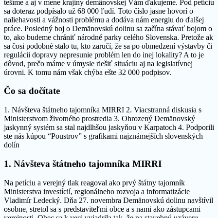
tešíme a aj v mene krajiny demänovskej Vám ďakujeme. Pod petíciu
sa doteraz podpísalo už 68 000 ľudí. Toto číslo jasne hovorí o
naliehavosti a vážnosti problému a dodáva nám energiu do ďalšej
práce. Posledný boj o Demänovskú dolinu sa začína stávať bojom o
to, ako budeme chrániť národné parky celého Slovenska. Pretože ak
sa čosi podobné stalo tu, kto zaručí, že sa po obmedzení výstavby či
regulácii dopravy nepresunie problém len do inej lokality? A to je
dôvod, prečo máme v úmysle riešiť situáciu aj na legislatívnej
úrovni. K tomu nám však chýba ešte 32 000 podpisov.
Čo sa dočítate
1. Návšteva štátneho tajomníka MIRRI 2. Viacstranná diskusia s
Ministerstvom životného prostredia 3. Ohrozený Demänovský
jaskynný systém sa stal najdlhšou jaskyňou v Karpatoch 4. Podporili
ste nás kúpou “Poustrov” s grafikami najznámejších slovenských
dolín
1. Návšteva štátneho tajomníka MIRRI
Na petíciu a verejný tlak reagoval ako prvý štátny tajomník
Ministerstva investícií, regionálneho rozvoja a informatizácie
Vladimír Ledecký. Dňa 27. novembra Demänovskú dolinu navštívil
osobne, stretol sa s predstaviteľmi obce a s nami ako zástupcami
verejnosti. Obec sa k veci vyjadrila tak, že na stavebnú uzáveru